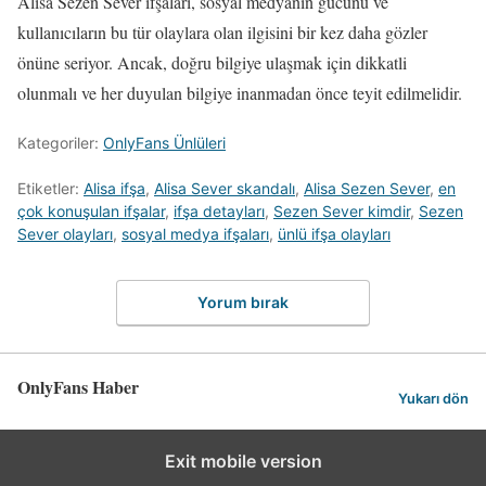
Alisa Sezen Sever ifşaları, sosyal medyanın gücünü ve
kullanıcıların bu tür olaylara olan ilgisini bir kez daha gözler
önüne seriyor. Ancak, doğru bilgiye ulaşmak için dikkatli
olunmalı ve her duyulan bilgiye inanmadan önce teyit edilmelidir.
Kategoriler:
OnlyFans Ünlüleri
Etiketler:
Alisa ifşa
,
Alisa Sever skandalı
,
Alisa Sezen Sever
,
en
çok konuşulan ifşalar
,
ifşa detayları
,
Sezen Sever kimdir
,
Sezen
Sever olayları
,
sosyal medya ifşaları
,
ünlü ifşa olayları
Yorum bırak
OnlyFans Haber
Yukarı dön
Exit mobile version