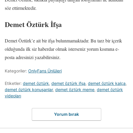
söz ettirmektedir.
Demet Öztürk İfşa
Demet Öztürk’e ait bir ifşa bulunmamaktadır. Bu tarz bir içerik
olduğunda ilk siz haberdar olmak isterseniz yorum kısmına e-
posta adresinizi yazabilirsiniz.
Kategoriler:
OnlyFans Ünlüleri
Etiketler:
demet öztürk
,
demet öztürk ifşa
,
demet öztürk kalça
,
demet öztürk konuşanlar
,
demet öztürk meme
,
demet öztürk
videoları
Yorum bırak