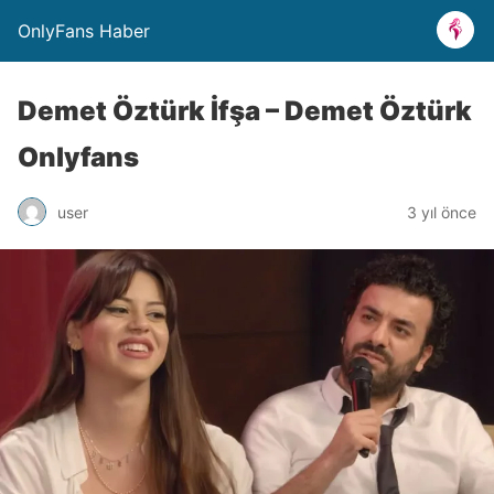
OnlyFans Haber
Demet Öztürk İfşa – Demet Öztürk
Onlyfans
user
3 yıl önce