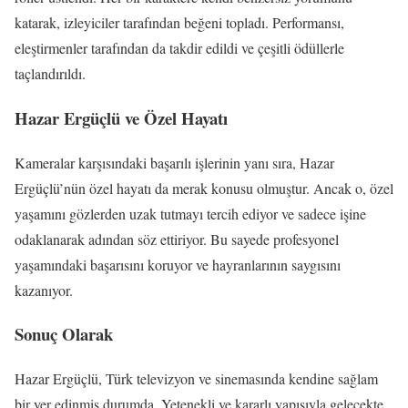
katarak, izleyiciler tarafından beğeni topladı. Performansı,
eleştirmenler tarafından da takdir edildi ve çeşitli ödüllerle
taçlandırıldı.
Hazar Ergüçlü ve Özel Hayatı
Kameralar karşısındaki başarılı işlerinin yanı sıra, Hazar
Ergüçlü’nün özel hayatı da merak konusu olmuştur. Ancak o, özel
yaşamını gözlerden uzak tutmayı tercih ediyor ve sadece işine
odaklanarak adından söz ettiriyor. Bu sayede profesyonel
yaşamındaki başarısını koruyor ve hayranlarının saygısını
kazanıyor.
Sonuç Olarak
Hazar Ergüçlü, Türk televizyon ve sinemasında kendine sağlam
bir yer edinmiş durumda. Yetenekli ve kararlı yapısıyla gelecekte