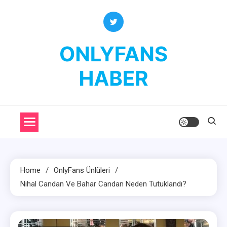
Skip
to
content
OnlyFans Haber
OnlyFans Fenomenleri Hakkında Her Şey
Home
OnlyFans Ünlüleri
Nihal Candan Ve Bahar Candan Neden Tutuklandı?