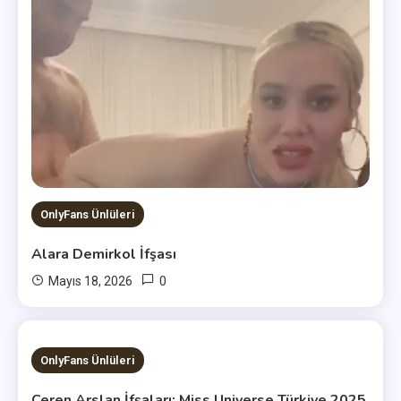
OnlyFans Ünlüleri
Alara Demirkol İfşası
0
Mayıs 18, 2026
user
4 MINS READ
OnlyFans Ünlüleri
Ceren Arslan İfşaları: Miss Universe Türkiye 2025