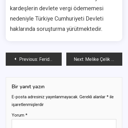
kardeşlerin devlete vergi ödememesi
nedeniyle Türkiye Cumhuriyeti Devleti
haklarında soruşturma yürütmektedir.
Yazı
Previous:
Feride Özdinç İfşa
Next:
Melike Çelik İfşa
gezinmesi
Bir yanıt yazın
E-posta adresiniz yayınlanmayacak.
Gerekli alanlar
*
ile
işaretlenmişlerdir
Yorum
*