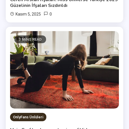
Güzelinin İfşaları Sızdırıldı
0
Kasım 5, 2025
user
3 MINS READ
OnlyFans Ünlüleri