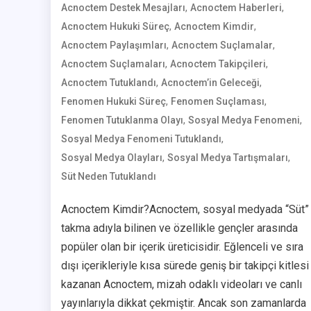
,
,
Acnoctem Destek Mesajları
User
Acnoctem Haberleri
,
,
Acnoctem Hukuki Süreç
Acnoctem Kimdir
,
,
Acnoctem Paylaşımları
Acnoctem Suçlamalar
,
,
Acnoctem Suçlamaları
Acnoctem Takipçileri
,
,
Acnoctem Tutuklandı
Acnoctem’in Geleceği
,
,
Fenomen Hukuki Süreç
Fenomen Suçlaması
,
,
Fenomen Tutuklanma Olayı
Sosyal Medya Fenomeni
,
Sosyal Medya Fenomeni Tutuklandı
,
,
Sosyal Medya Olayları
Sosyal Medya Tartışmaları
Süt Neden Tutuklandı
Acnoctem Kimdir?Acnoctem, sosyal medyada “Süt”
takma adıyla bilinen ve özellikle gençler arasında
popüler olan bir içerik üreticisidir. Eğlenceli ve sıra
dışı içerikleriyle kısa sürede geniş bir takipçi kitlesi
kazanan Acnoctem, mizah odaklı videoları ve canlı
yayınlarıyla dikkat çekmiştir. Ancak son zamanlarda