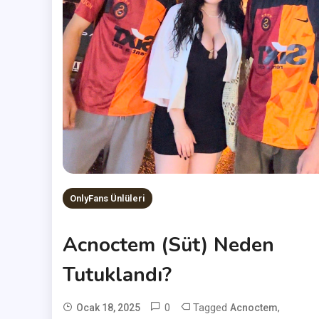
OnlyFans Ünlüleri
Acnoctem (Süt) Neden
Tutuklandı?
0
Tagged
,
Ocak 18, 2025
Acnoctem