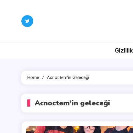
Skip
to
content
Gizlili
Home
Acnoctem’in Geleceği
Acnoctem’in geleceği