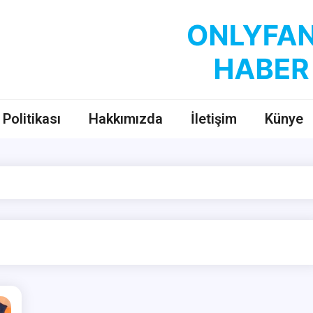
OnlyFans Haber
OnlyFans Fenomenleri Hakkında Her Şey
k Politikası
Hakkımızda
İletişim
Künye