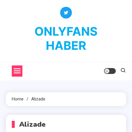
Skip
to
content
OnlyFans Haber
OnlyFans Fenomenleri Hakkında Her Şey
Home
Alizade
Alizade