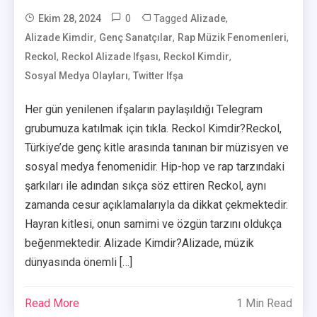
0
Tagged
,
Ekim 28, 2024
Alizade
,
,
,
Alizade Kimdir
Genç Sanatçılar
User
Rap Müzik Fenomenleri
,
,
,
Reckol
Reckol Alizade Ifşası
Reckol Kimdir
,
Sosyal Medya Olayları
Twitter Ifşa
Her gün yenilenen ifşaların paylaşıldığı Telegram
grubumuza katılmak için tıkla. Reckol Kimdir?Reckol,
Türkiye’de genç kitle arasında tanınan bir müzisyen ve
sosyal medya fenomenidir. Hip-hop ve rap tarzındaki
şarkıları ile adından sıkça söz ettiren Reckol, aynı
zamanda cesur açıklamalarıyla da dikkat çekmektedir.
Hayran kitlesi, onun samimi ve özgün tarzını oldukça
beğenmektedir. Alizade Kimdir?Alizade, müzik
dünyasında önemli […]
Read More
1 Min Read