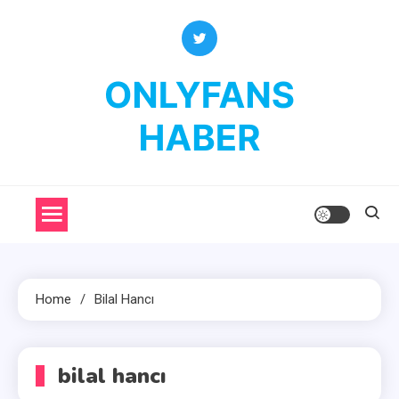
Skip
to
content
OnlyFans Haber
OnlyFans Fenomenleri Hakkında Her Şey
Home
Bilal Hancı
bilal hancı