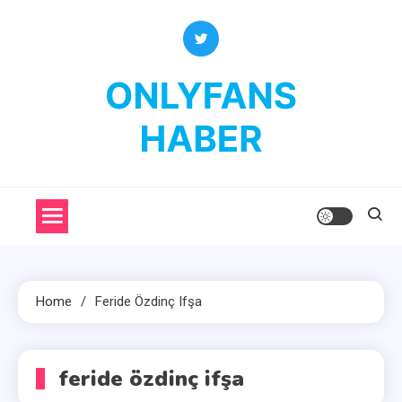
Skip
to
content
OnlyFans Haber
OnlyFans Fenomenleri Hakkında Her Şey
Home
Feride Özdinç Ifşa
feride özdinç ifşa