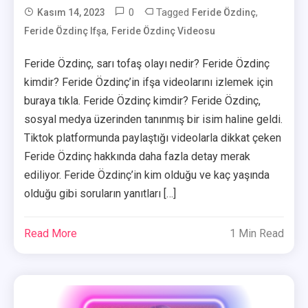
0
Tagged
,
Kasım 14, 2023
Feride Özdinç
,
Feride Özdinç Ifşa
Feride Özdinç Videosu
User
Feride Özdinç, sarı tofaş olayı nedir? Feride Özdinç
kimdir? Feride Özdinç’in ifşa videolarını izlemek için
buraya tıkla. Feride Özdinç kimdir? Feride Özdinç,
sosyal medya üzerinden tanınmış bir isim haline geldi.
Tiktok platformunda paylaştığı videolarla dikkat çeken
Feride Özdinç hakkında daha fazla detay merak
ediliyor. Feride Özdinç’in kim olduğu ve kaç yaşında
olduğu gibi soruların yanıtları […]
Read More
1 Min Read