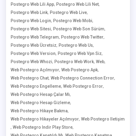
,
,
Postegro Web Lili App
Postegro Web Lili Net
,
,
Postegro Web Link
Postegro Web Live
,
,
Postegro Web Login
Postegro Web Mobi
,
,
Postegro Web Sitesi
Postegro Web Son Sürüm
,
,
Postegro Web Telegram
Postegro Web Twitter
,
,
Postegro Web Ücretsiz
Postegro Web Us
,
,
Postegro Web Version
Postegro Web Vpn Siz
,
,
,
Postegro Web Whozi
Postegro Web Work
Web
,
,
Web Postegro Açılmıyor
Web Postegro Apk
,
,
Web Postegro Chat
Web Postegro Connection Error
,
,
Web Postegro Engelleme
Web Postegro Error
,
Web Postegro Hesap Çalar Mı
,
Web Postegro Hesap Gizleme
,
Web Postegro Hikaye Bakma
,
Web Postegro Hikayeler Açılmıyor
Web Postegro Iletişim
,
,
Web Postegro Indir Play Store
,
,
Web Postegro Kapatıldı Mı
Web Postegro Kapatma