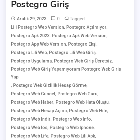
Postegro Giriş
0
Tagged
Aralık 29, 2023
,
,
Lili Postegro Web Version
User
Postegro Açılmıyor
,
,
Postegro Apk 2023
Postegro Apk Web Version
,
,
Postegro App Web Version
Postegro Ekşi
,
,
Postegro Lili Web
Postegro Lili Web Giriş
,
,
Postegro Uygulama
Postegro Web Giriş Ücretsiz
Postegro Web Giriş Yapamıyorum Postegro Web Giriş
Yap
,
,
Postegro Web Gizlilik Hesap Görme
,
,
Postegro Web Güncel
Postegro Web Guru
,
,
Postegro Web Haber
Postegro Web Hata Oluştu
,
,
Postegro Web Hesap Açma
Postegro Web Hile
,
,
Postegro Web Indir
Postegro Web Info
,
,
Postegro Web Ios
Postegro Web Iphone
,
,
Postegro Web Life
Postegro Web Lili Apk