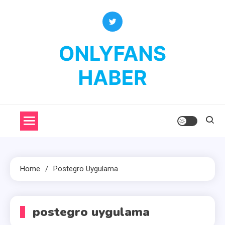
Skip
to
content
OnlyFans Haber
OnlyFans Fenomenleri Hakkında Her Şey
Home
Postegro Uygulama
postegro uygulama