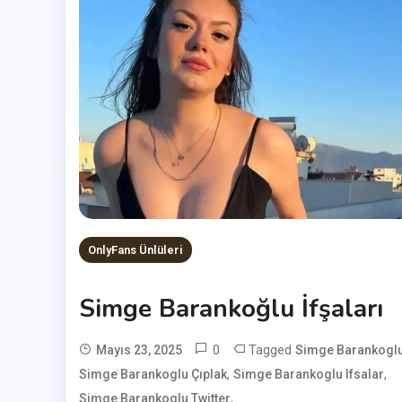
OnlyFans Ünlüleri
Simge Barankoğlu İfşaları
0
Tagged
Mayıs 23, 2025
Simge Barankogl
,
,
Simge Barankoglu Çıplak
User
Simge Barankoglu Ifsalar
,
Simge Barankoglu Twitter