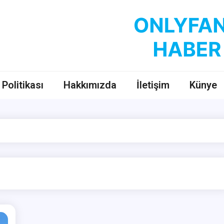
OnlyFans Haber
OnlyFans Fenomenleri Hakkında Her Şey
k Politikası
Hakkımızda
İletişim
Künye