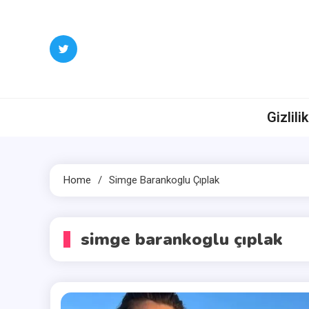
Skip
to
content
Gizlili
Home
Simge Barankoglu Çıplak
simge barankoglu çıplak