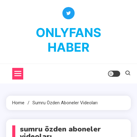
Skip
to
content
OnlyFans Haber
OnlyFans Fenomenleri Hakkında Her Şey
Home
Sumru Özden Aboneler Videoları
sumru özden aboneler
videoları