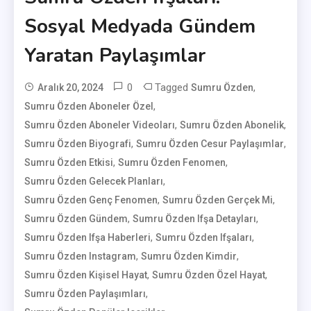
Sosyal Medyada Gündem
Yaratan Paylaşımlar
0
Tagged
,
Aralık 20, 2024
Sumru Özden
,
Sumru Özden Aboneler Özel
User
,
,
Sumru Özden Aboneler Videoları
Sumru Özden Abonelik
,
,
Sumru Özden Biyografi
Sumru Özden Cesur Paylaşımlar
,
,
Sumru Özden Etkisi
Sumru Özden Fenomen
,
Sumru Özden Gelecek Planları
,
,
Sumru Özden Genç Fenomen
Sumru Özden Gerçek Mi
,
,
Sumru Özden Gündem
Sumru Özden Ifşa Detayları
,
,
Sumru Özden Ifşa Haberleri
Sumru Özden Ifşaları
,
,
Sumru Özden Instagram
Sumru Özden Kimdir
,
,
Sumru Özden Kişisel Hayat
Sumru Özden Özel Hayat
,
Sumru Özden Paylaşımları