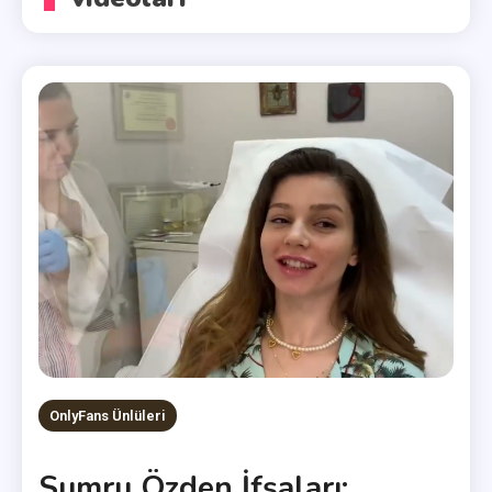
OnlyFans Ünlüleri
Sumru Özden İfşaları: