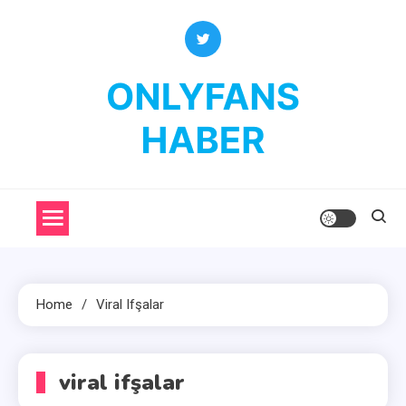
Skip
to
content
OnlyFans Haber
OnlyFans Fenomenleri Hakkında Her Şey
Home
Viral Ifşalar
viral ifşalar