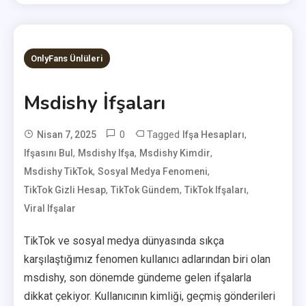
OnlyFans Ünlüleri
Msdishy İfşaları
0
Tagged
,
Nisan 7, 2025
Ifşa Hesapları
,
,
,
Ifşasını Bul
Msdishy Ifşa
User
Msdishy Kimdir
,
,
Msdishy TikTok
Sosyal Medya Fenomeni
,
,
,
TikTok Gizli Hesap
TikTok Gündem
TikTok Ifşaları
Viral Ifşalar
TikTok ve sosyal medya dünyasında sıkça
karşılaştığımız fenomen kullanıcı adlarından biri olan
msdishy, son dönemde gündeme gelen ifşalarla
dikkat çekiyor. Kullanıcının kimliği, geçmiş gönderileri