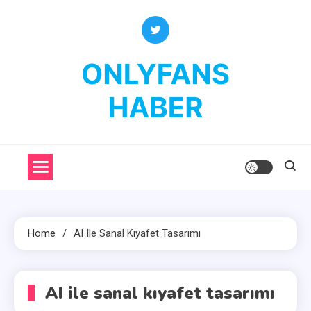
Skip
to
content
OnlyFans Haber
OnlyFans Fenomenleri Hakkında Her Şey
Home
AI Ile Sanal Kıyafet Tasarımı
AI ile sanal kıyafet tasarımı