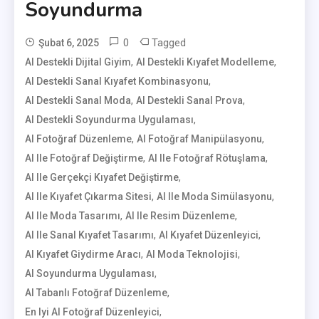
Soyundurma
0
Tagged
Şubat 6, 2025
,
,
AI Destekli Dijital Giyim
User
AI Destekli Kıyafet Modelleme
,
AI Destekli Sanal Kıyafet Kombinasyonu
,
,
AI Destekli Sanal Moda
AI Destekli Sanal Prova
,
AI Destekli Soyundurma Uygulaması
,
,
AI Fotoğraf Düzenleme
AI Fotoğraf Manipülasyonu
,
,
AI Ile Fotoğraf Değiştirme
AI Ile Fotoğraf Rötuşlama
,
AI Ile Gerçekçi Kıyafet Değiştirme
,
,
AI Ile Kıyafet Çıkarma Sitesi
AI Ile Moda Simülasyonu
,
,
AI Ile Moda Tasarımı
AI Ile Resim Düzenleme
,
,
AI Ile Sanal Kıyafet Tasarımı
AI Kıyafet Düzenleyici
,
,
AI Kıyafet Giydirme Aracı
AI Moda Teknolojisi
,
AI Soyundurma Uygulaması
,
AI Tabanlı Fotoğraf Düzenleme
,
En Iyi AI Fotoğraf Düzenleyici