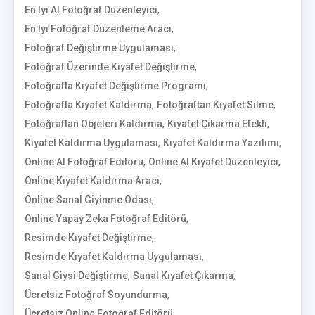
,
En Iyi AI Fotoğraf Düzenleyici
,
En Iyi Fotoğraf Düzenleme Aracı
,
Fotoğraf Değiştirme Uygulaması
,
Fotoğraf Üzerinde Kıyafet Değiştirme
,
Fotoğrafta Kıyafet Değiştirme Programı
,
,
Fotoğrafta Kıyafet Kaldırma
Fotoğraftan Kıyafet Silme
,
,
Fotoğraftan Objeleri Kaldırma
Kıyafet Çıkarma Efekti
,
,
Kıyafet Kaldırma Uygulaması
Kıyafet Kaldırma Yazılımı
,
,
Online AI Fotoğraf Editörü
Online AI Kıyafet Düzenleyici
,
Online Kıyafet Kaldırma Aracı
,
Online Sanal Giyinme Odası
,
Online Yapay Zeka Fotoğraf Editörü
,
Resimde Kıyafet Değiştirme
,
Resimde Kıyafet Kaldırma Uygulaması
,
,
Sanal Giysi Değiştirme
Sanal Kıyafet Çıkarma
,
Ücretsiz Fotoğraf Soyundurma
,
Ücretsiz Online Fotoğraf Editörü