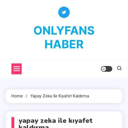
Skip
to
content
OnlyFans Haber
OnlyFans Fenomenleri Hakkında Her Şey
Home
Yapay Zeka Ile Kıyafet Kaldırma
yapay zeka ile kıyafet
kaldırma