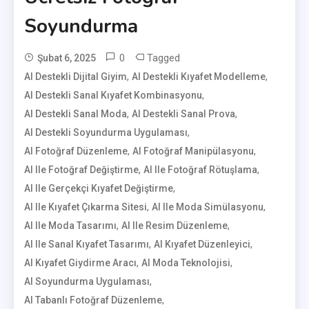
Soyundurma
0
Tagged
Şubat 6, 2025
,
,
AI Destekli Dijital Giyim
User
AI Destekli Kıyafet Modelleme
,
AI Destekli Sanal Kıyafet Kombinasyonu
,
,
AI Destekli Sanal Moda
AI Destekli Sanal Prova
,
AI Destekli Soyundurma Uygulaması
,
,
AI Fotoğraf Düzenleme
AI Fotoğraf Manipülasyonu
,
,
AI Ile Fotoğraf Değiştirme
AI Ile Fotoğraf Rötuşlama
,
AI Ile Gerçekçi Kıyafet Değiştirme
,
,
AI Ile Kıyafet Çıkarma Sitesi
AI Ile Moda Simülasyonu
,
,
AI Ile Moda Tasarımı
AI Ile Resim Düzenleme
,
,
AI Ile Sanal Kıyafet Tasarımı
AI Kıyafet Düzenleyici
,
,
AI Kıyafet Giydirme Aracı
AI Moda Teknolojisi
,
AI Soyundurma Uygulaması
,
AI Tabanlı Fotoğraf Düzenleme