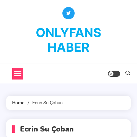
Skip
to
content
OnlyFans Haber
OnlyFans Fenomenleri Hakkında Her Şey
Home
Ecrin Su Çoban
Ecrin Su Çoban