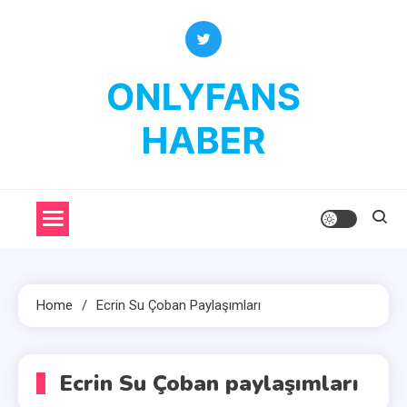
Skip
to
content
OnlyFans Haber
OnlyFans Fenomenleri Hakkında Her Şey
Home
Ecrin Su Çoban Paylaşımları
Ecrin Su Çoban paylaşımları