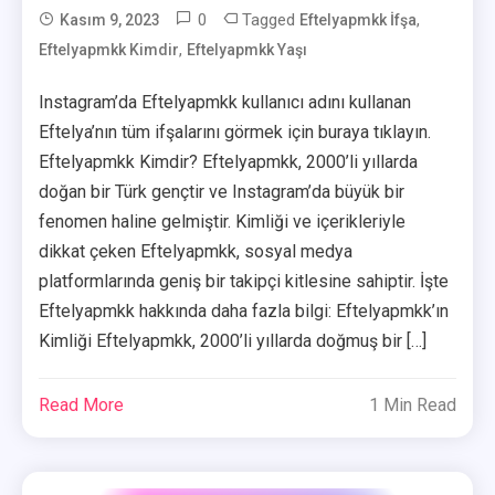
0
Tagged
,
Kasım 9, 2023
Eftelyapmkk İfşa
,
Eftelyapmkk Kimdir
User
Eftelyapmkk Yaşı
Instagram’da Eftelyapmkk kullanıcı adını kullanan
Eftelya’nın tüm ifşalarını görmek için buraya tıklayın.
Eftelyapmkk Kimdir? Eftelyapmkk, 2000’li yıllarda
doğan bir Türk gençtir ve Instagram’da büyük bir
fenomen haline gelmiştir. Kimliği ve içerikleriyle
dikkat çeken Eftelyapmkk, sosyal medya
platformlarında geniş bir takipçi kitlesine sahiptir. İşte
Eftelyapmkk hakkında daha fazla bilgi: Eftelyapmkk’ın
Kimliği Eftelyapmkk, 2000’li yıllarda doğmuş bir […]
Read More
1 Min Read