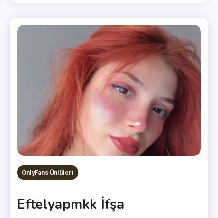
OnlyFans Ünlüleri
Eftelyapmkk İfşa