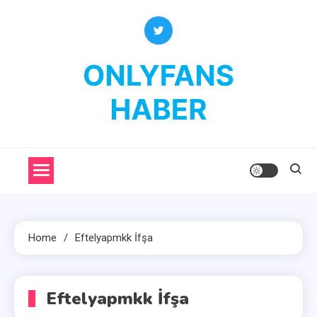
Skip
to
content
OnlyFans Haber
OnlyFans Fenomenleri Hakkında Her Şey
Home
Eftelyapmkk İfşa
Eftelyapmkk İfşa