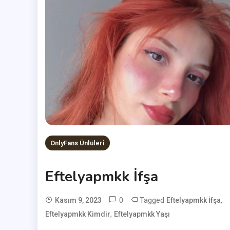
OnlyFans Ünlüleri
Eftelyapmkk İfşa
0
Tagged
,
Kasım 9, 2023
Eftelyapmkk İfşa
,
Eftelyapmkk Kimdir
User
Eftelyapmkk Yaşı