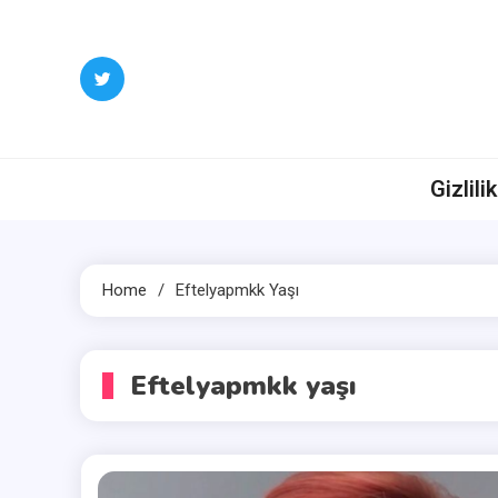
Skip
to
content
Gizlili
Home
Eftelyapmkk Yaşı
Eftelyapmkk yaşı