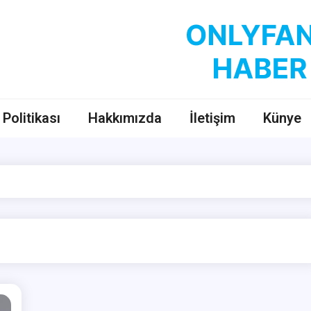
OnlyFans Haber
OnlyFans Fenomenleri Hakkında Her Şey
k Politikası
Hakkımızda
İletişim
Künye