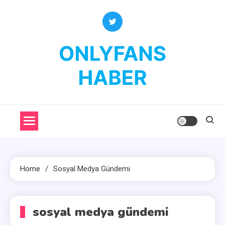
Skip
to
content
OnlyFans Haber
OnlyFans Fenomenleri Hakkında Her Şey
Home
Sosyal Medya Gündemi
sosyal medya gündemi