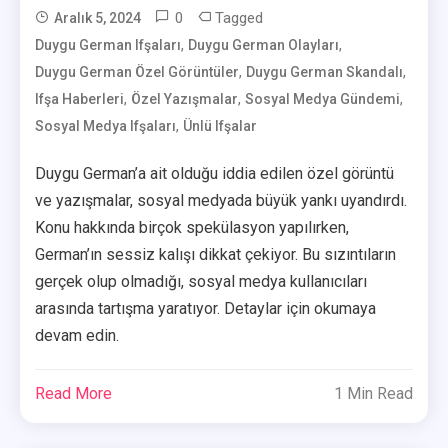
0
Tagged
Aralık 5, 2024
,
,
Duygu German Ifşaları
User
Duygu German Olayları
,
,
Duygu German Özel Görüntüler
Duygu German Skandalı
,
,
,
Ifşa Haberleri
Özel Yazışmalar
Sosyal Medya Gündemi
,
Sosyal Medya Ifşaları
Ünlü Ifşalar
Duygu German’a ait olduğu iddia edilen özel görüntü
ve yazışmalar, sosyal medyada büyük yankı uyandırdı.
Konu hakkında birçok spekülasyon yapılırken,
German’ın sessiz kalışı dikkat çekiyor. Bu sızıntıların
gerçek olup olmadığı, sosyal medya kullanıcıları
arasında tartışma yaratıyor. Detaylar için okumaya
devam edin.
Read More
1 Min Read