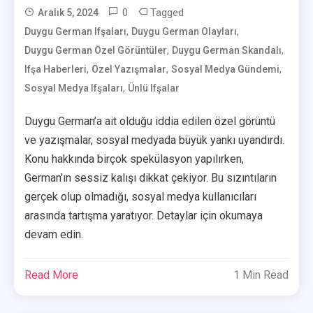
0
Tagged
Aralık 5, 2024
,
,
Duygu German Ifşaları
User
Duygu German Olayları
,
,
Duygu German Özel Görüntüler
Duygu German Skandalı
,
,
,
Ifşa Haberleri
Özel Yazışmalar
Sosyal Medya Gündemi
,
Sosyal Medya Ifşaları
Ünlü Ifşalar
Duygu German’a ait olduğu iddia edilen özel görüntü
ve yazışmalar, sosyal medyada büyük yankı uyandırdı.
Konu hakkında birçok spekülasyon yapılırken,
German’ın sessiz kalışı dikkat çekiyor. Bu sızıntıların
gerçek olup olmadığı, sosyal medya kullanıcıları
arasında tartışma yaratıyor. Detaylar için okumaya
devam edin.
Read More
1 Min Read