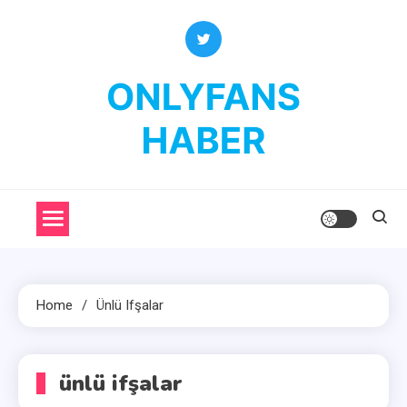
Skip
to
content
OnlyFans Haber
OnlyFans Fenomenleri Hakkında Her Şey
Home
Ünlü Ifşalar
ünlü ifşalar